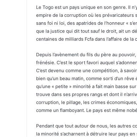
Le Togo est un pays unique en son genre. Il n’y
empire de la corruption où les prévaricateurs s
sans foi ni loi, des apatrides de l’honneur « s’e
que la justice qui dit tout sauf le droit, ait u
centaines de milliards Fcfa dans l’affaire de l
Depuis l’avènement du fils du père au pouvoir
frénésie. C’est le sport favori auquel s’adonne
C’est devenu comme une compétition, à savoir q
bien qu’un beau matin, comme sorti d’un rêve é
qu’une « petite » minorité a fait main basse su
trouve dans ses propres rangs et dont il n’arriv
corruption, le pillage, les crimes économiques
comme un flamboyant. Le pays est même nobél
Pendant que tout autour de nous, les autres co
la minorité s’acharnent à détruire leur pays e