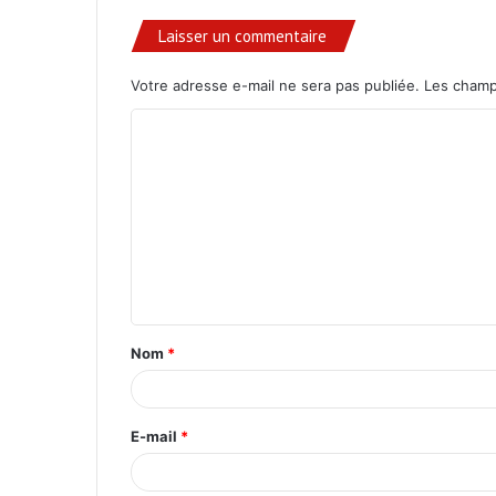
Laisser un commentaire
Votre adresse e-mail ne sera pas publiée.
Les champ
C
o
m
m
e
n
t
Nom
*
a
i
r
E-mail
*
e
*