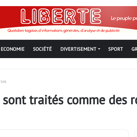
ECONOMIE
SOCIÉTÉ
DIVERTISEMENT
SPORT
G
mal la tradition du crime au sein de l’armée des Gnassingbé
rois
 sont traités comme des r