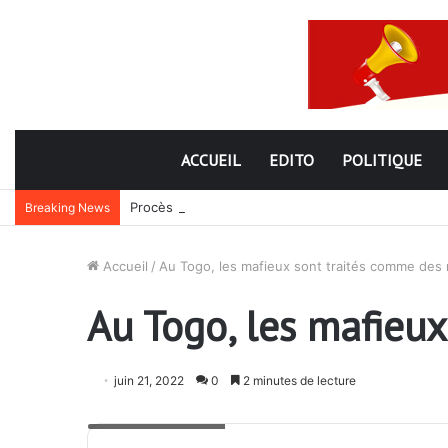
ACCUEIL
EDITO
POLITIQUE
Procès Madjoulba : une farce judiciaire qui cache 
Breaking News
Accueil
/
Au Togo, les mafieux sont traités comme des 
Au Togo, les mafieux
juin 21, 2022
0
2 minutes de lecture
Faure Gnassingbé