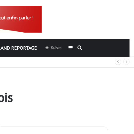
RAND REPORTAGE
Sidebar
Rechercher
Suivre
(barre
latérale)
ois