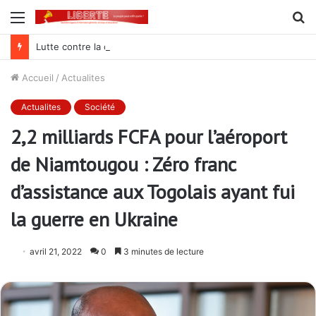
Menu
R
Lutte contre la corruption dans la commande publique : Qu’est-ce qui explique le silence du parquet général sur les dossiers de l’ARCOP?
Accueil
/
Actualites
Actualites
Société
2,2 milliards FCFA pour l’aéroport
de Niamtougou : Zéro franc
d’assistance aux Togolais ayant fui
la guerre en Ukraine
avril 21, 2022
0
3 minutes de lecture