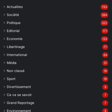
Actualites
763
Société
394
Politique
322
Editorial
171
Economie
133
Libertinage
77
International
64
Média
31
Non classé
19
Sport
19
Divertissement
9
Ca va se savoir
7
Grand Reportage
7
Environnement
5