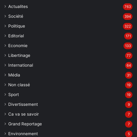
Actualites
763
Société
394
Politique
322
Editorial
171
Economie
133
Libertinage
77
International
64
Média
31
Non classé
19
Sport
19
Divertissement
9
Ca va se savoir
7
Grand Reportage
7
Environnement
5