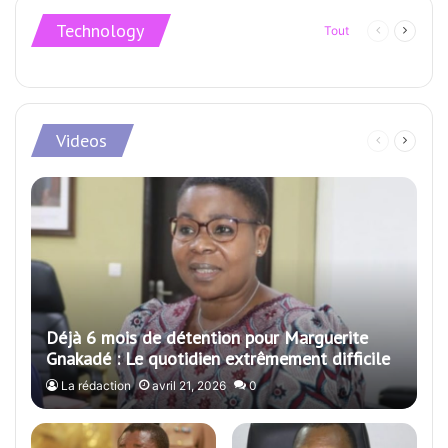
Technology
Tout
Page
Page
précédente
suivan
Videos
Page
Page
précédente
suivan
Déjà 6 mois de détention pour Marguerite
Gnakadé : Le quotidien extrêmement difficile
de l’ancienne ministre des Armées
La rédaction
avril 21, 2026
0