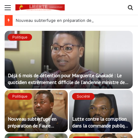
Menu
R
Nouveau subterfuge en préparation de Faure Gnassingbé pour ne jamais partir ; les Togolais disent non et sont vent debout
Politique
Déjà 6 mois de détention pour Marguerite Gnakadé : Le
quotidien extrêmement difficile de l’ancienne ministre des
Armées
Politique
Société
Nouveau subterfuge en
Lutte contre la corruption
préparation de Faure
dans la commande publique
Gnassingbé pour ne jamais
: Qu’est-ce qui explique le