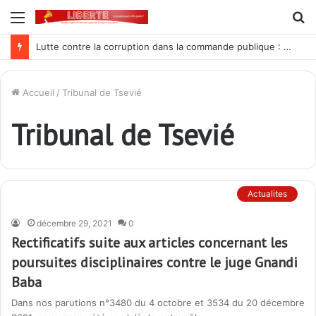
Menu
R
Lutte contre la corruption dans la commande publique : Qu’est-ce qui explique le silence du parquet général sur les dossiers de l’ARCOP?
Accueil
/
Tribunal de Tsevié
Tribunal de Tsevié
Actualites
décembre 29, 2021
0
Rectificatifs suite aux articles concernant les
poursuites disciplinaires contre le juge Gnandi
Baba
Dans nos parutions n°3480 du 4 octobre et 3534 du 20 décembre