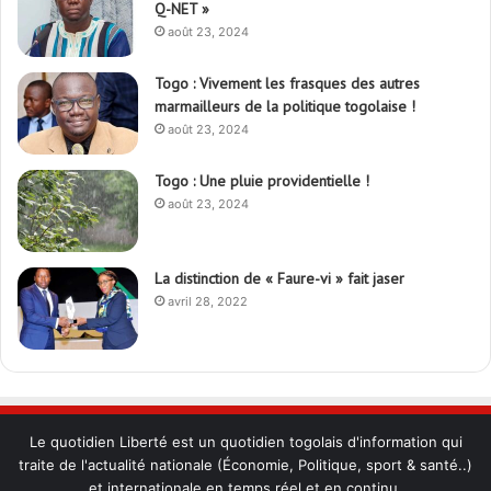
Q-NET »
août 23, 2024
Togo : Vivement les frasques des autres
marmailleurs de la politique togolaise !
août 23, 2024
Togo : Une pluie providentielle !
août 23, 2024
La distinction de « Faure-vi » fait jaser
avril 28, 2022
Le quotidien Liberté est un quotidien togolais d'information qui
traite de l'actualité nationale (Économie, Politique, sport & santé..)
et internationale en temps réel et en continu.