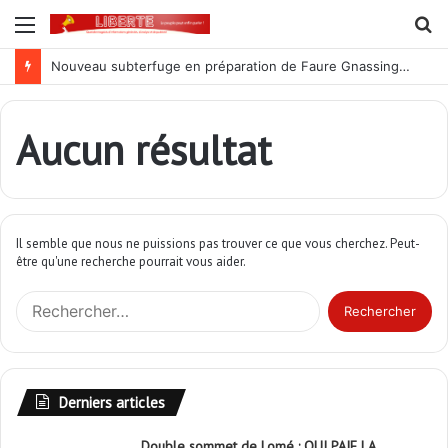
Menu
R
Nouveau subterfuge en préparation de Faure Gnassingbé pour ne jamais partir ; les Togolais disent non et sont vent debout
Aucun résultat
Il semble que nous ne puissions pas trouver ce que vous cherchez. Peut-
être qu'une recherche pourrait vous aider.
R
e
c
h
e
Derniers articles
r
c
Double sommet de Lomé : QUI PAIE LA
h