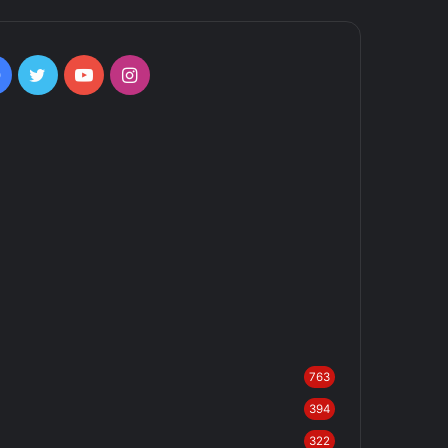
Facebook
Twitter
YouTube
Instagram
763
394
322