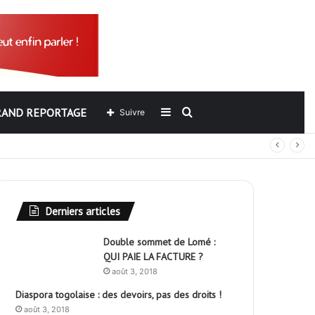
RAND REPORTAGE
Sidebar
Rechercher
Suivre
out
(barre
latérale)
Derniers articles
Double sommet de Lomé :
QUI PAIE LA FACTURE ?
août 3, 2018
Diaspora togolaise : des devoirs, pas des droits !
août 3, 2018