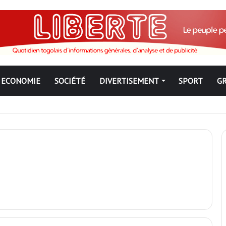
ECONOMIE
SOCIÉTÉ
DIVERTISEMENT
SPORT
G
ngbé pour ne jamais partir ; les Togolais disent non et sont vent deb