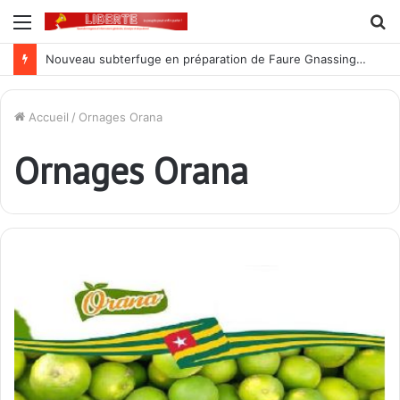
Menu
R
Nouveau subterfuge en préparation de Faure Gnassingbé pour ne jamais partir ; les Togolais disent non et sont vent debout
Accueil
/
Ornages Orana
Ornages Orana