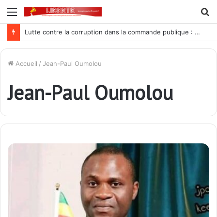
Menu
R
Lutte contre la corruption dans la commande publique : Qu’est-ce qui explique le silence du parquet général sur les dossiers de l’ARCOP?
Accueil
/
Jean-Paul Oumolou
Jean-Paul Oumolou