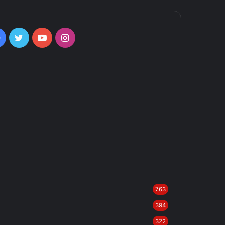
Facebook
Twitter
YouTube
Instagram
763
394
322