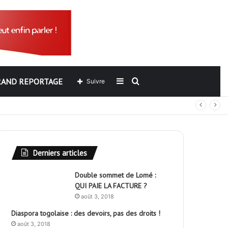
RAND REPORTAGE
Sidebar
Rechercher
Suivre
out
(barre
latérale)
Derniers articles
Double sommet de Lomé :
QUI PAIE LA FACTURE ?
août 3, 2018
Diaspora togolaise : des devoirs, pas des droits !
août 3, 2018