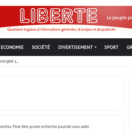
ECONOMIE
SOCIÉTÉ
DIVERTISEMENT
SPORT
G
ngbé pour ne jamais partir ; les Togolais disent non et sont vent deb
erchez. Peut-être qu'une recherche pourrait vous aider.