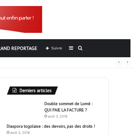
RAND REPORTAGE
Sidebar
Rechercher
Suivre
out
(barre
latérale)
Derniers articles
Double sommet de Lomé :
QUI PAIE LA FACTURE ?
août 3, 2018
Diaspora togolaise : des devoirs, pas des droits !
août 3, 2018