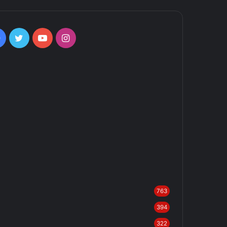
Facebook
Twitter
YouTube
Instagram
763
394
322