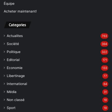
Équipe
Acheter maintenant!
Categories
Actualites
763
Société
394
Politique
322
Editorial
171
Economie
133
Libertinage
77
International
64
Média
31
Non classé
19
Sport
19