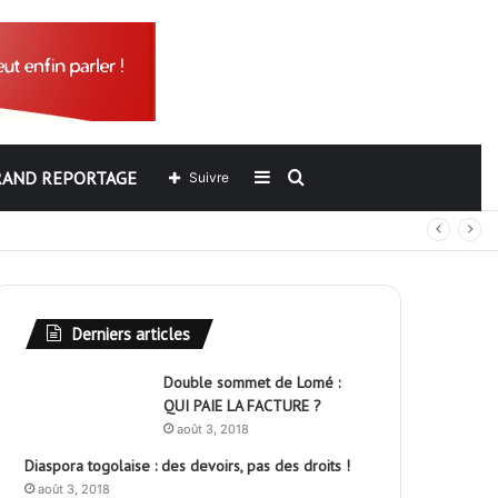
RAND REPORTAGE
Sidebar
Rechercher
Suivre
out
(barre
latérale)
Derniers articles
Double sommet de Lomé :
QUI PAIE LA FACTURE ?
août 3, 2018
Diaspora togolaise : des devoirs, pas des droits !
août 3, 2018