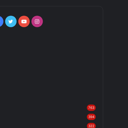
Facebook
Twitter
YouTube
Instagram
763
394
322