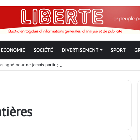
ECONOMIE
SOCIÉTÉ
DIVERTISEMENT
SPORT
G
ngbé pour ne jamais partir ; les Togolais disent non et sont vent deb
tières