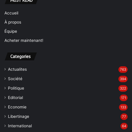
MUST READ
Accueil
À propos
Équipe
Acheter maintenant!
Categories
Actualites
763
Société
394
Politique
322
Editorial
171
Economie
133
Libertinage
77
International
64