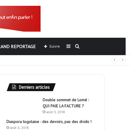
RAND REPORTAGE
Sidebar
Rechercher
Suivre
out
(barre
latérale)
Derniers articles
Double sommet de Lomé :
QUI PAIE LA FACTURE ?
août 3, 2018
Diaspora togolaise : des devoirs, pas des droits !
août 3, 2018