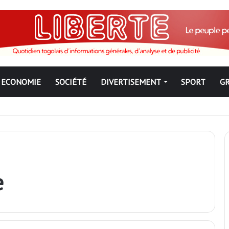
ECONOMIE
SOCIÉTÉ
DIVERTISEMENT
SPORT
G
ngbé pour ne jamais partir ; les Togolais disent non et sont vent deb
e