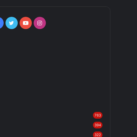
Facebook
Twitter
YouTube
Instagram
763
394
322