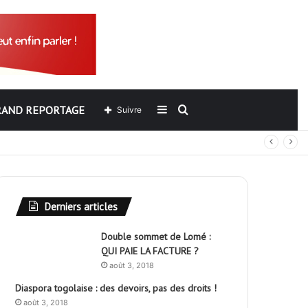
RAND REPORTAGE
Sidebar
Rechercher
Suivre
out
(barre
latérale)
Derniers articles
Double sommet de Lomé :
QUI PAIE LA FACTURE ?
août 3, 2018
Diaspora togolaise : des devoirs, pas des droits !
août 3, 2018