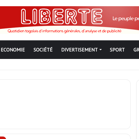
ECONOMIE
SOCIÉTÉ
DIVERTISEMENT
SPORT
G
ngbé pour ne jamais partir ; les Togolais disent non et sont vent deb