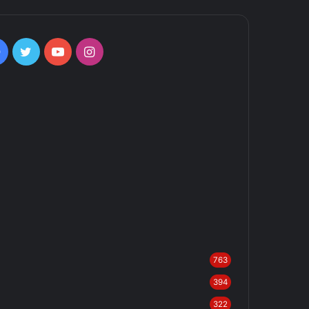
Facebook
Twitter
YouTube
Instagram
763
394
322