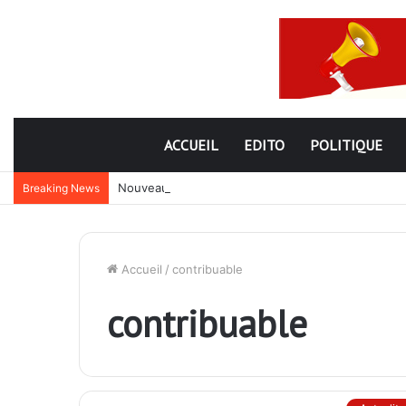
ACCUEIL
EDITO
POLITIQUE
Nouveau subterfuge en préparation de Faure Gnassi
Breaking News
Accueil
/
contribuable
contribuable