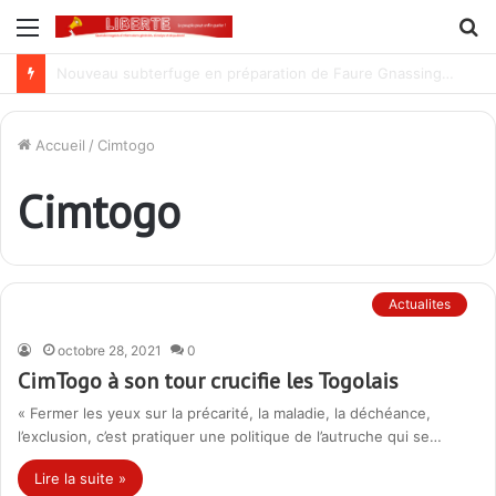
Menu
R
Lutte contre la corruption dans la commande publique : Qu’est-ce qui explique le silence du parquet général sur les dossiers de l’ARCOP?
Accueil
/
Cimtogo
Cimtogo
Actualites
octobre 28, 2021
0
CimTogo à son tour crucifie les Togolais
« Fermer les yeux sur la précarité, la maladie, la déchéance,
l’exclusion, c’est pratiquer une politique de l’autruche qui se…
Lire la suite »