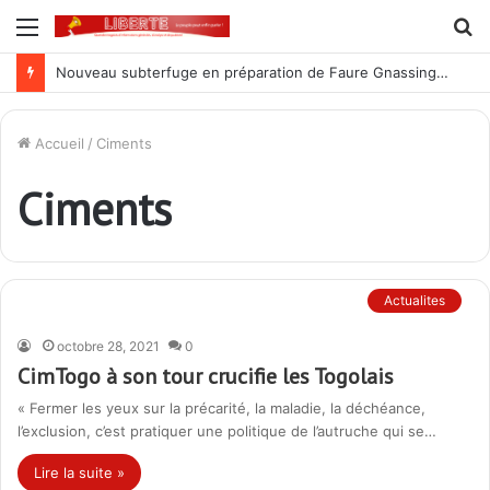
Menu
R
Nouveau subterfuge en préparation de Faure Gnassingbé pour ne jamais partir ; les Togolais disent non et sont vent debout
Accueil
/
Ciments
Ciments
Actualites
octobre 28, 2021
0
CimTogo à son tour crucifie les Togolais
« Fermer les yeux sur la précarité, la maladie, la déchéance,
l’exclusion, c’est pratiquer une politique de l’autruche qui se…
Lire la suite »