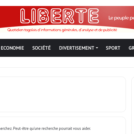
ECONOMIE
SOCIÉTÉ
DIVERTISEMENT
SPORT
G
ngbé pour ne jamais partir ; les Togolais disent non et sont vent deb
erchez. Peut-être qu'une recherche pourrait vous aider.