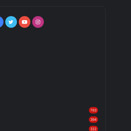
Facebook
Twitter
YouTube
Instagram
763
394
322