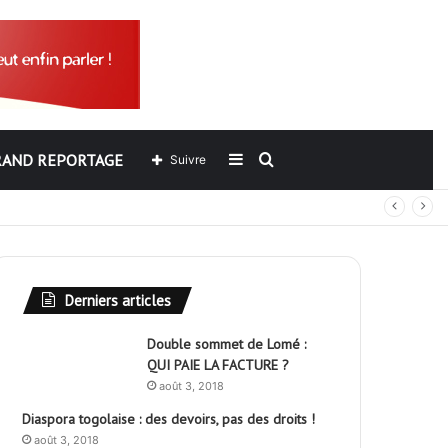
RAND REPORTAGE
Sidebar
Rechercher
Suivre
out
(barre
latérale)
Derniers articles
Double sommet de Lomé :
QUI PAIE LA FACTURE ?
août 3, 2018
Diaspora togolaise : des devoirs, pas des droits !
août 3, 2018