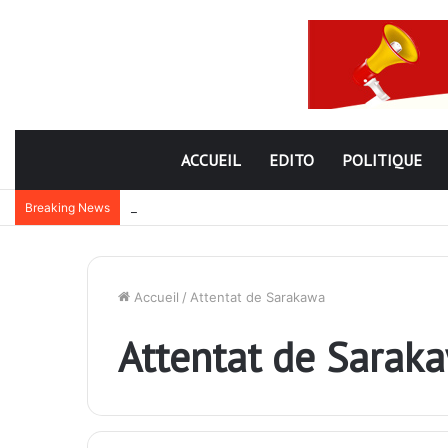
ACCUEIL
EDITO
POLITIQUE
Lutte contre la corruption dans la commande publiq
Breaking News
Accueil
/
Attentat de Sarakawa
Attentat de Sarak