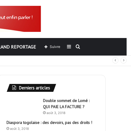
RAND REPORTAGE
Sidebar
Rechercher
Suivre
ers de l’ARCOP?
(barre
latérale)
Derniers articles
Double sommet de Lomé :
QUI PAIE LA FACTURE ?
août 3, 2018
Diaspora togolaise : des devoirs, pas des droits !
août 3, 2018