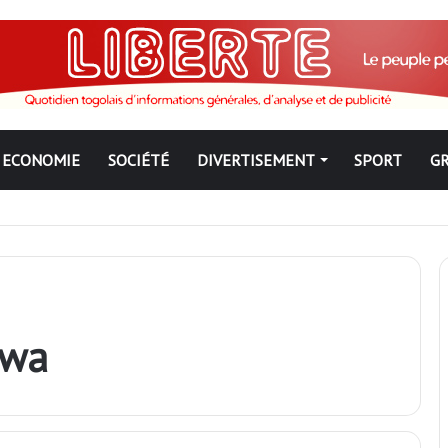
ECONOMIE
SOCIÉTÉ
DIVERTISEMENT
SPORT
G
ue : Qu’est-ce qui explique le silence du parquet général sur les dossi
awa