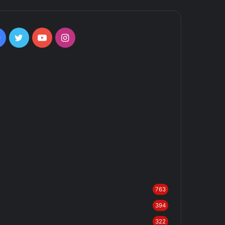
Facebook
Twitter
YouTube
Instagram
763
394
322