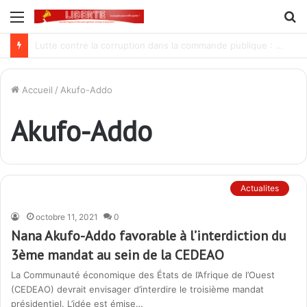
Menu
R
Procès Madjoulba : une farce judiciaire qui cache mal la tradition du crime au sein de l’armée des Gnassingbé
Accueil
/
Akufo-Addo
Akufo-Addo
Actualites
octobre 11, 2021
0
Nana Akufo-Addo favorable à l’interdiction du
3ème mandat au sein de la CEDEAO
La Communauté économique des États de l’Afrique de l’Ouest
(CEDEAO) devrait envisager d’interdire le troisième mandat
présidentiel. L’idée est émise…