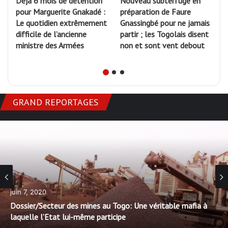
z
Déjà 6 mois de détention
Nouveau subterfuge en
pour Marguerite Gnakadé :
préparation de Faure
Le quotidien extrêmement
Gnassingbé pour ne jamais
c
difficile de l’ancienne
partir ; les Togolais disent
c
»
ministre des Armées
non et sont vent debout
GRAND REPORTAGES
septembre 1
Exploitatio
teur des mines au Togo: Une véritable mafia à
Descente da
Etat lui-même participe
font des mi