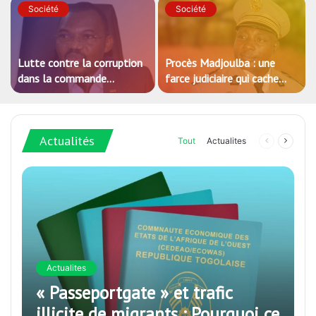
Société
Société
Lutte contre la corruption
Procès Madjoulba : une
dans la commande
farce judiciaire qui cache
publique : Qu’est-ce qui
mal la tradition du crime au
explique le silence du
sein de l’armée des
parquet général sur les
Gnassingbé
Actualités
dossiers de l’ARCOP?
Tout
Actualites
Page
Page
précédente
suivan
Actualites
« Passeportgate » et trafic
illicite de migrants : Pourquoi ce