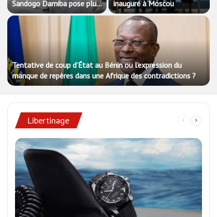
Sandogo Damiba pose plus
inauguré à Moscou
de questions qu’elle n’y
répond
Tentative de coup d’État au Bénin ou l’expression du
manque de repères dans une Afrique des contradictions ?
Libertinage
Page
Page
précédente
suivan