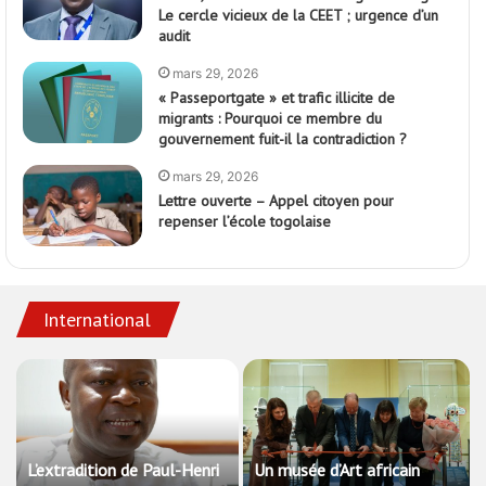
Le cercle vicieux de la CEET ; urgence d’un
audit
mars 29, 2026
« Passeportgate » et trafic illicite de
migrants : Pourquoi ce membre du
gouvernement fuit-il la contradiction ?
mars 29, 2026
Lettre ouverte – Appel citoyen pour
repenser l’école togolaise
International
L’extradition de Paul-Henri
Un musée d’Art africain