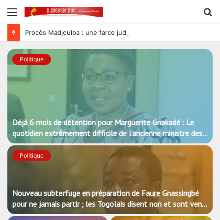
Menu
R
Procès Madjoulba : une farce judiciaire qui cache mal la tradition du crime au sein de l’armée des Gnassingbé
Politique
Déjà 6 mois de détention pour Marguerite Gnakadé : Le
quotidien extrêmement difficile de l’ancienne ministre des
Armées
Politique
Nouveau subterfuge en préparation de Faure Gnassingbé
pour ne jamais partir ; les Togolais disent non et sont vent
debout