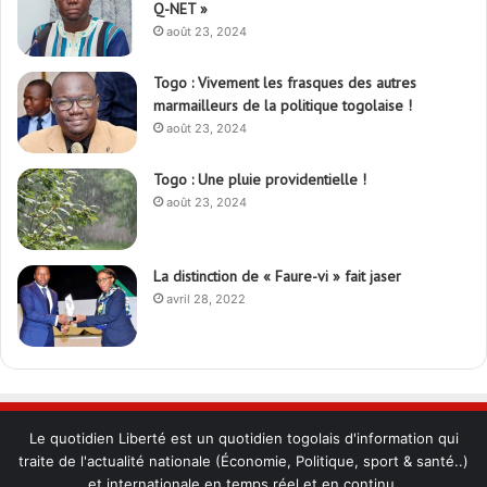
Q-NET »
août 23, 2024
Togo : Vivement les frasques des autres
marmailleurs de la politique togolaise !
août 23, 2024
Togo : Une pluie providentielle !
août 23, 2024
La distinction de « Faure-vi » fait jaser
avril 28, 2022
Le quotidien Liberté est un quotidien togolais d'information qui
traite de l'actualité nationale (Économie, Politique, sport & santé..)
et internationale en temps réel et en continu.