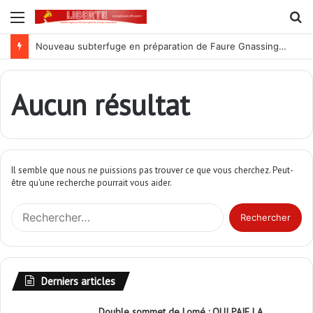
Menu
R
Nouveau subterfuge en préparation de Faure Gnassingbé pour ne jamais partir ; les Togolais disent non et sont vent debout
Aucun résultat
Il semble que nous ne puissions pas trouver ce que vous cherchez. Peut-
être qu'une recherche pourrait vous aider.
R
e
c
h
e
Derniers articles
r
c
Double sommet de Lomé : QUI PAIE LA
h