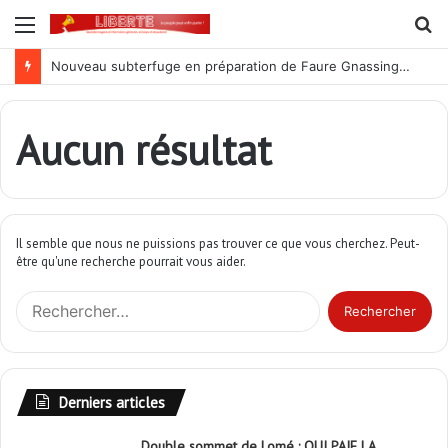
Menu
R
Nouveau subterfuge en préparation de Faure Gnassingbé pour ne jamais partir ; les Togolais disent non et sont vent debout
Aucun résultat
Il semble que nous ne puissions pas trouver ce que vous cherchez. Peut-
être qu'une recherche pourrait vous aider.
R
e
c
h
e
Derniers articles
r
c
Double sommet de Lomé : QUI PAIE LA
h