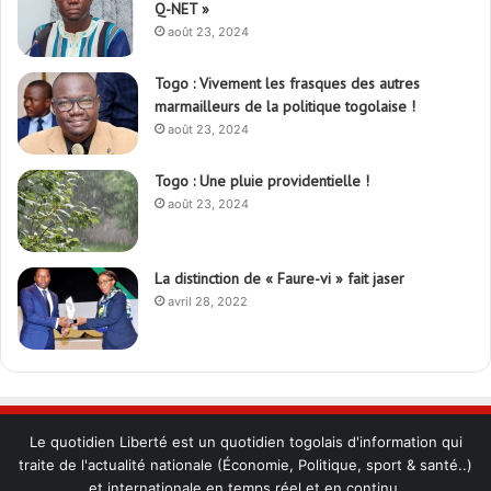
Q-NET »
août 23, 2024
Togo : Vivement les frasques des autres
marmailleurs de la politique togolaise !
août 23, 2024
Togo : Une pluie providentielle !
août 23, 2024
La distinction de « Faure-vi » fait jaser
avril 28, 2022
Le quotidien Liberté est un quotidien togolais d'information qui
traite de l'actualité nationale (Économie, Politique, sport & santé..)
et internationale en temps réel et en continu.