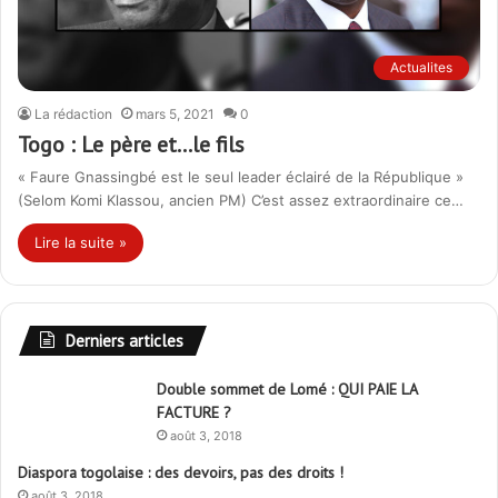
Actualites
La rédaction
mars 5, 2021
0
Togo : Le père et…le fils
« Faure Gnassingbé est le seul leader éclairé de la République »
(Selom Komi Klassou, ancien PM) C’est assez extraordinaire ce…
Lire la suite »
Derniers articles
Double sommet de Lomé : QUI PAIE LA
FACTURE ?
août 3, 2018
Diaspora togolaise : des devoirs, pas des droits !
août 3, 2018