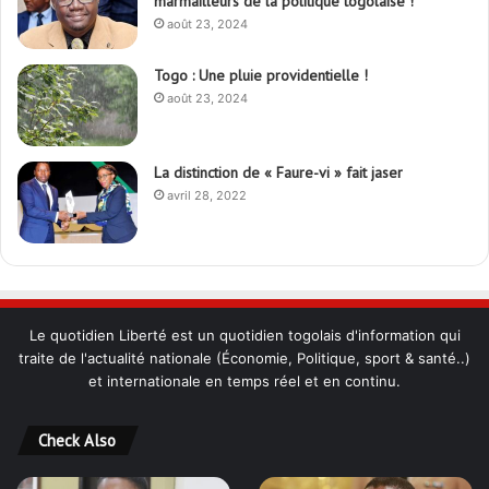
marmailleurs de la politique togolaise !
août 23, 2024
Togo : Une pluie providentielle !
août 23, 2024
La distinction de « Faure-vi » fait jaser
avril 28, 2022
Le quotidien Liberté est un quotidien togolais d'information qui
traite de l'actualité nationale (Économie, Politique, sport & santé..)
et internationale en temps réel et en continu.
Check Also