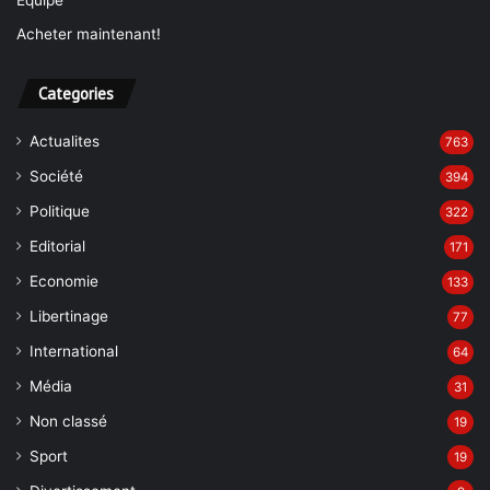
Équipe
Acheter maintenant!
Categories
Actualites
763
Société
394
Politique
322
Editorial
171
Economie
133
Libertinage
77
International
64
Média
31
Non classé
19
Sport
19