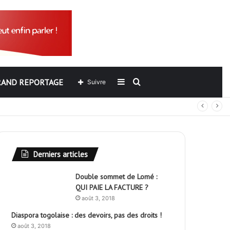
RAND REPORTAGE
Sidebar
Rechercher
Suivre
out
(barre
latérale)
Derniers articles
Double sommet de Lomé :
QUI PAIE LA FACTURE ?
août 3, 2018
Diaspora togolaise : des devoirs, pas des droits !
août 3, 2018