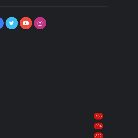
Facebook
Twitter
YouTube
Instagram
763
394
322