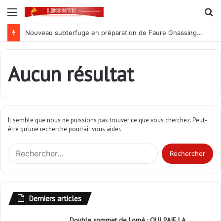
Menu
R
Nouveau subterfuge en préparation de Faure Gnassingbé pour ne jamais partir ; les Togolais disent non et sont vent debout
Aucun résultat
Il semble que nous ne puissions pas trouver ce que vous cherchez. Peut-
être qu'une recherche pourrait vous aider.
R
e
c
h
e
Derniers articles
r
c
Double sommet de Lomé : QUI PAIE LA
h