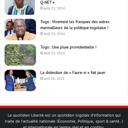
Q-NET »
août 23, 2024
Togo : Vivement les frasques des autres
marmailleurs de la politique togolaise !
août 23, 2024
Togo : Une pluie providentielle !
août 23, 2024
La distinction de « Faure-vi » fait jaser
avril 28, 2022
Le quotidien Liberté est un quotidien togolais d'information qui
traite de l'actualité nationale (Économie, Politique, sport & santé..)
et internationale en temps réel et en continu.