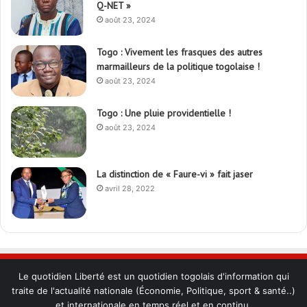
Q-NET »
août 23, 2024
Togo : Vivement les frasques des autres
marmailleurs de la politique togolaise !
août 23, 2024
Togo : Une pluie providentielle !
août 23, 2024
La distinction de « Faure-vi » fait jaser
avril 28, 2022
Le quotidien Liberté est un quotidien togolais d'information qui
traite de l'actualité nationale (Économie, Politique, sport & santé..)
et internationale en temps réel et en continu.