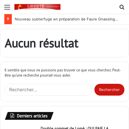
Menu
R
Nouveau subterfuge en préparation de Faure Gnassingbé pour ne jamais partir ; les Togolais disent non et sont vent debout
Aucun résultat
Il semble que nous ne puissions pas trouver ce que vous cherchez. Peut-
être qu'une recherche pourrait vous aider.
R
e
c
h
e
Derniers articles
r
c
Double sommet de Lomé : QUI PAIE LA
h